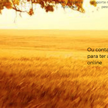
Clean
, simples e
Suporte 
funcional
pes
Ou conta
para ter 
online