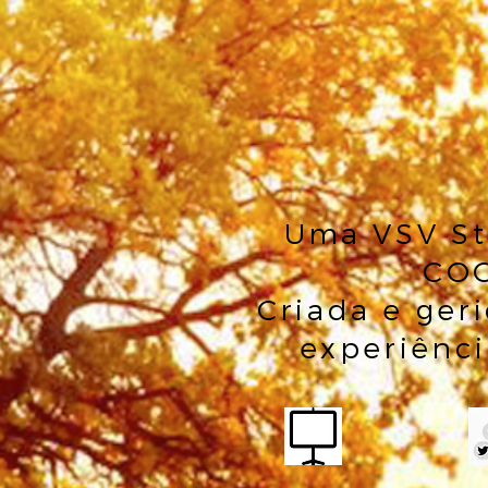
Uma VSV St
COO
Criada e ger
experiênci