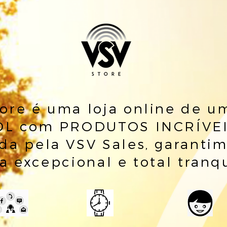
ore é uma loja online de 
L com PRODUTOS INCRÍVEI
ida pela VSV Sales, garanti
a excepcional e total tranq