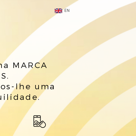
EN
uma MARCA
S.
mos-lhe uma
uilidade.